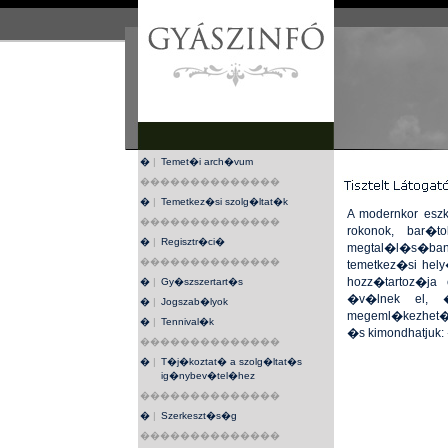
�
|
Temet�i arch�vum
��������������
�
|
Temetkez�si szolg�ltat�k
A modernkor esz
��������������
rokonok, bar�
�
|
Regisztr�ci�
megtal�l�s�ba
��������������
temetkez�si hely
hozz�tartoz�ja 
�
|
Gy�szszertart�s
�v�lnek el, 
�
|
Jogszab�lyok
megeml�kezhet�n
�
|
Tennival�k
�s kimondhatjuk:
��������������
�
|
T�j�koztat� a szolg�ltat�s
ig�nybev�tel�hez
��������������
�
|
Szerkeszt�s�g
��������������