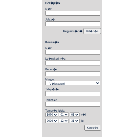
Bel�p�s
N�v:
Jelsz�:
Regisztr�ci�
Keres�s
N�v:
Le�nykori n�v:
Becen�v:
Megye:
Telep�l�s:
Temet�:
Temet�s ideje:
-t�l
-ig